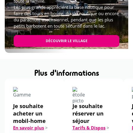
toute la famille.
Les plus grands apprécient la base nautique pour
faire des tours en bouée, du ski nautique ou encore
du parachute ascensionnel, pendant que les plus
petits barbotent en toute sécurité dans le lac.
DÉCOUVRIR LE VILLAGE
Plus d'informations
Je souhaite
Je souhaite
acheter un
réserver un
mobil-home
séjour
En savoir plus
>
Tarifs & Dispos
>