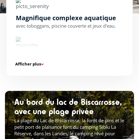
Magnifique complexe aquatique
avec toboggans, piscine couverte et jeux d'eau.
Clubs enfants gratuits
Afficher plus
pour le plaisir des enfants et des parents.
Animations tous les soirs en été
Au bord du lac de Biscarrosse,
pour s'amuser en famille.
avec une plage privée
La plage du Lac de Biscarrosse, la forêt de pins et le
petit port de plaisance font du camping Siblu La
Réserve, dans les Landes, le camping rêvé pour